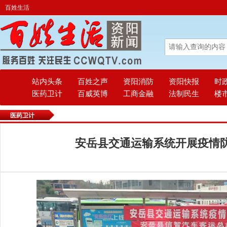
百姓生活
站内头条
百姓之声
资阳消防
资阳快报
时
医药卫计
百威英博
工商金融
法制民生
楼
医药卫计
安岳县交通运输系统开展疫情防