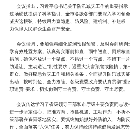
会议指出，习近平总书记关于防汛减灾工作的重要指示
这场硬仗提供了科学指引。全市各级各部门要深入学习领
减灾这根弦，持续用力查隐患、防风险、建机制、补短板
力保障人民群众生命财产安全。
会议强调，要加强精细化监测预报预警，及时会商研判
学有效处置方案。认真落实雨前排查、雨中巡查、雨后核
措施，确保不放过一个疑点、不错过一个盲点、不留下一片
防避让、主动避让”刚性要求，遇重大灾害预警或险情，第
群众。做好应急救灾工作和相关准备，全面提升防汛减灾
出动、按时到位、全力抢险。各级党委政府要认真贯彻“党
职追责”要求，切实做到守土有责、守土负责、守土尽责。
会议传达学习了省级领导干部和市厅级主要负责同志读
进一步坚定信心、把准方向，抢抓机遇、主动作为，不折
策部署在资阳落地落实。要慎终如始抓好外防输入、内防反
作，全面落实“六保”任务，努力保持经济持续健康发展态