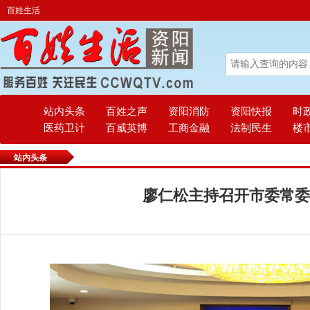
百姓生活
站内头条
百姓之声
资阳消防
资阳快报
时
医药卫计
百威英博
工商金融
法制民生
楼
站内头条
廖仁松主持召开市委常委