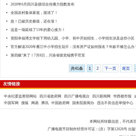
2020年6月四川县级综合传播力指数发布
全国农村集体家底，摸清了！
急！已破历史极值，还在涨！
这是一场延续了13年的爱心接力！
资阳幸福博文学校下周幼儿园、小学、初中开始招生，小学招生涉及这些小区
官方解读2020年雁江中小学招生划片：没有房产证如何报名？年龄不够怎么办
第四极”来了！7月8日，川渝省级党端携手官宣
共41条
1
2
下一页
尾页
友情链接
中央纪委监察部网站
四川省政府网
四川广播电视台
四川新闻网
华西都市报
中国军网
搜狐
网易
腾讯
中国政府网
国务院新闻办
违法不良信息举报中心
本网站所转载信息，不代表百
广播电视节目制作经营许可证：(京）字第12028号
出版