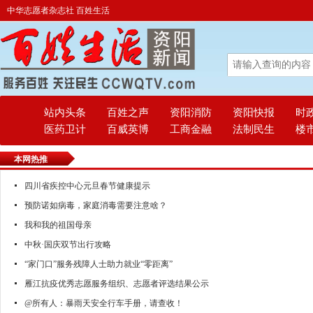
中华志愿者杂志社 百姓生活
站内头条
百姓之声
资阳消防
资阳快报
时
医药卫计
百威英博
工商金融
法制民生
楼
本网热推
四川省疾控中心元旦春节健康提示
预防诺如病毒，家庭消毒需要注意啥？
我和我的祖国母亲
中秋·国庆双节出行攻略
“家门口”服务残障人士助力就业“零距离”
雁江抗疫优秀志愿服务组织、志愿者评选结果公示
@所有人：暴雨天安全行车手册，请查收！