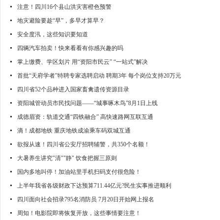
注意！四川16个县山洪灾害橙色预警
地灾避险要趁“早”，多早才算早？
安全度汛，这些知识要知道
四辆汽车拍卖！快来看看有你感兴趣的吗
掌上缴费、学区划片 用“资阳市民云” “一站式”解决
首批“天府学者”特聘专家选聘启动 聘期3年 每个岗位支持20万元
四川省52个品种进入国家畜禽遗传资源目录
资阳城管动员市民找问题——“城事啄木鸟”8月1日上线
成德眉资：轨道交通“四铁融合” 高快速路网互联互通
滴！成都地铁 重庆地铁成渝乘车码双城互通
欲报从速！四川省公安厅招聘辅警，共350个名额！
大暑养生讲究"清""静" 饮食把握三原则
国内多地叫停！加油站里手机扫码支付很危险！
上半年我省各级财政下达预算711.44亿元?民生实事推进顺利
四川面向社会招录795名消防员 7月20日开始网上报名
周知！电影院即将恢复开放，这些事情要注意！